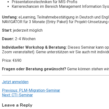
Präsentationstechniken für MIS-Profis
Karrierechancen im Bereich Management Information Sy
Umfang:
eLearning, Teilnahmebestätigung in Deutsch und Engl
NAVIGATOR für 3 Monate (Entry Paket) für Projekt-Umsetzung u
Start:
jederzeit möglich
Dauer:
2-4 Wochen
Individueller Workshop & Beratung:
Dieses Seminar kann opt
Zoom veranstaltet). Gerne unterstützen wir Sie auch mit individ
Price: €690
Fragen oder Beratung gewünscht?
Gerne können stehen wir
Jetzt anmelden
Post
Previous:
PLM-Migration-Seminar
Next:
CTI-Seminar
navigation
Leave a Reply