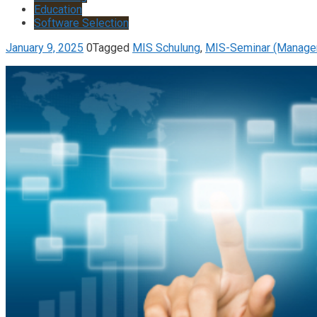
Education
Software Selection
January 9, 2025
0
Tagged
MIS Schulung
,
MIS-Seminar (Managem