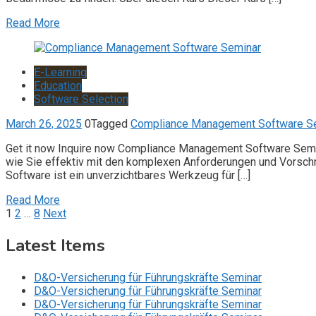
Read More
E-Learning
Education
Software Selection
March 26, 2025
0
Tagged
Compliance Management Software S
Get it now Inquire now Compliance Management Software Semin
wie Sie effektiv mit den komplexen Anforderungen und Vorsch
Software ist ein unverzichtbares Werkzeug für […]
Read More
Posts
1
2
…
8
Next
pagination
Latest Items
D&O-Versicherung für Führungskräfte Seminar
D&O-Versicherung für Führungskräfte Seminar
D&O-Versicherung für Führungskräfte Seminar