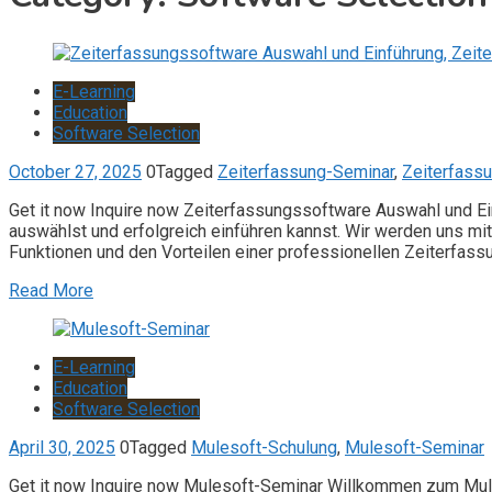
E-Learning
Education
Software Selection
October 27, 2025
0
Tagged
Zeiterfassung-Seminar
,
Zeiterfass
Get it now Inquire now Zeiterfassungssoftware Auswahl und Ei
auswählst und erfolgreich einführen kannst. Wir werden uns m
Funktionen und den Vorteilen einer professionellen Zeiterfassu
Read More
E-Learning
Education
Software Selection
April 30, 2025
0
Tagged
Mulesoft-Schulung
,
Mulesoft-Seminar
Get it now Inquire now Mulesoft-Seminar Willkommen zum Mules