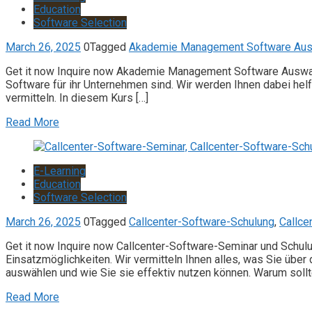
Education
Software Selection
March 26, 2025
0
Tagged
Akademie Management Software Au
Get it now Inquire now Akademie Management Software Auswahl
Software für ihr Unternehmen sind. Wir werden Ihnen dabei helf
vermitteln. In diesem Kurs […]
Read More
E-Learning
Education
Software Selection
March 26, 2025
0
Tagged
Callcenter-Software-Schulung
,
Callce
Get it now Inquire now Callcenter-Software-Seminar und Schu
Einsatzmöglichkeiten. Wir vermitteln Ihnen alles, was Sie übe
auswählen und wie Sie sie effektiv nutzen können. Warum sollt
Read More