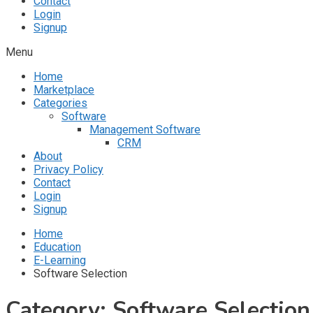
Contact
Login
Signup
Menu
Home
Marketplace
Categories
Software
Management Software
CRM
About
Privacy Policy
Contact
Login
Signup
Home
Education
E-Learning
Software Selection
Category:
Software Selection