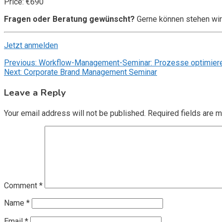
Price: €690
Fragen oder Beratung gewünscht?
Gerne können stehen wir
Jetzt anmelden
Post
Previous:
Workflow-Management-Seminar: Prozesse optimiere
Next:
Corporate Brand Management Seminar
navigation
Leave a Reply
Your email address will not be published.
Required fields are 
Comment
*
Name
*
Email
*