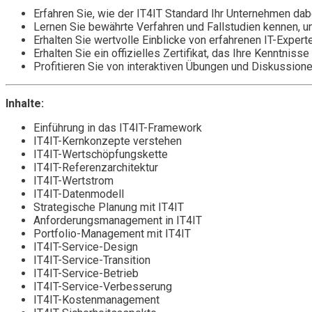
Erfahren Sie, wie der IT4IT Standard Ihr Unternehmen da
Lernen Sie bewährte Verfahren und Fallstudien kennen, 
Erhalten Sie wertvolle Einblicke von erfahrenen IT-Expert
Erhalten Sie ein offizielles Zertifikat, das Ihre Kenntniss
Profitieren Sie von interaktiven Übungen und Diskussione
Inhalte:
Einführung in das IT4IT-Framework
IT4IT-Kernkonzepte verstehen
IT4IT-Wertschöpfungskette
IT4IT-Referenzarchitektur
IT4IT-Wertstrom
IT4IT-Datenmodell
Strategische Planung mit IT4IT
Anforderungsmanagement in IT4IT
Portfolio-Management mit IT4IT
IT4IT-Service-Design
IT4IT-Service-Transition
IT4IT-Service-Betrieb
IT4IT-Service-Verbesserung
IT4IT-Kostenmanagement