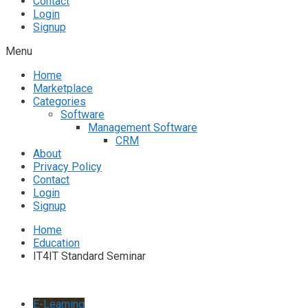
Contact
Login
Signup
Menu
Home
Marketplace
Categories
Software
Management Software
CRM
About
Privacy Policy
Contact
Login
Signup
Home
Education
IT4IT Standard Seminar
E-Learning