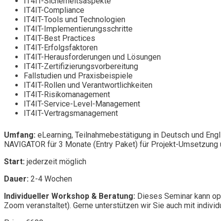
IT4IT-Sicherheitsaspekte
IT4IT-Compliance
IT4IT-Tools und Technologien
IT4IT-Implementierungsschritte
IT4IT-Best Practices
IT4IT-Erfolgsfaktoren
IT4IT-Herausforderungen und Lösungen
IT4IT-Zertifizierungsvorbereitung
Fallstudien und Praxisbeispiele
IT4IT-Rollen und Verantwortlichkeiten
IT4IT-Risikomanagement
IT4IT-Service-Level-Management
IT4IT-Vertragsmanagement
Umfang:
eLearning, Teilnahmebestätigung in Deutsch und Engl
NAVIGATOR für 3 Monate (Entry Paket) für Projekt-Umsetzung u
Start:
jederzeit möglich
Dauer:
2-4 Wochen
Individueller Workshop & Beratung:
Dieses Seminar kann opt
Zoom veranstaltet). Gerne unterstützen wir Sie auch mit individ