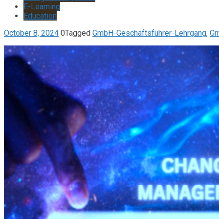
E-Learning
Education
October 8, 2024
0
Tagged
GmbH-Geschäftsführer-Lehrgang
,
Gm