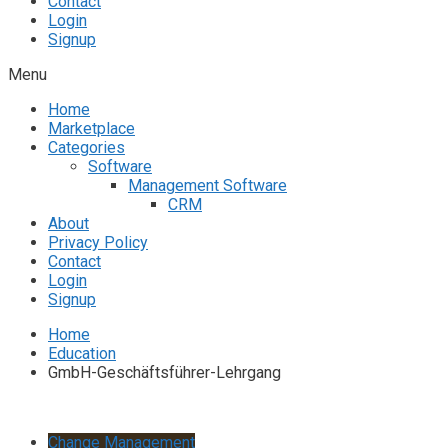
Contact
Login
Signup
Menu
Home
Marketplace
Categories
Software
Management Software
CRM
About
Privacy Policy
Contact
Login
Signup
Home
Education
GmbH-Geschäftsführer-Lehrgang
Change Management