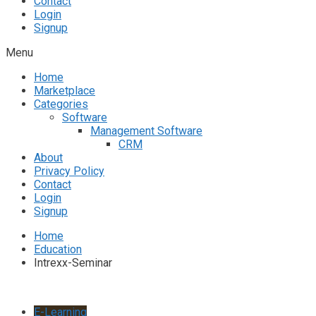
Contact
Login
Signup
Menu
Home
Marketplace
Categories
Software
Management Software
CRM
About
Privacy Policy
Contact
Login
Signup
Home
Education
Intrexx-Seminar
E-Learning