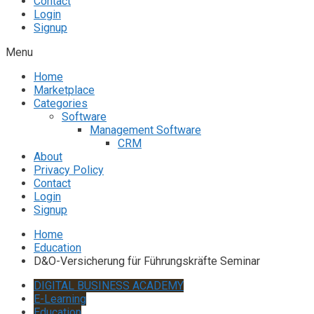
Contact
Login
Signup
Menu
Home
Marketplace
Categories
Software
Management Software
CRM
About
Privacy Policy
Contact
Login
Signup
Home
Education
D&O-Versicherung für Führungskräfte Seminar
DIGITAL BUSINESS ACADEMY
E-Learning
Education