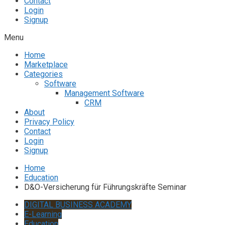
Contact
Login
Signup
Menu
Home
Marketplace
Categories
Software
Management Software
CRM
About
Privacy Policy
Contact
Login
Signup
Home
Education
D&O-Versicherung für Führungskräfte Seminar
DIGITAL BUSINESS ACADEMY
E-Learning
Education