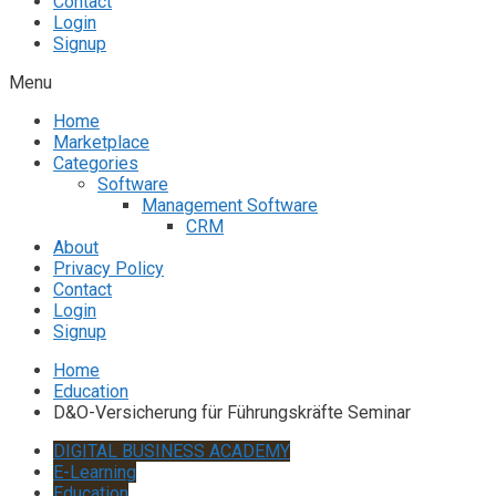
Contact
Login
Signup
Menu
Home
Marketplace
Categories
Software
Management Software
CRM
About
Privacy Policy
Contact
Login
Signup
Home
Education
D&O-Versicherung für Führungskräfte Seminar
DIGITAL BUSINESS ACADEMY
E-Learning
Education