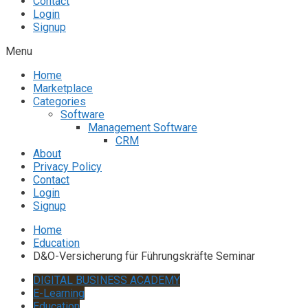
Contact
Login
Signup
Menu
Home
Marketplace
Categories
Software
Management Software
CRM
About
Privacy Policy
Contact
Login
Signup
Home
Education
D&O-Versicherung für Führungskräfte Seminar
DIGITAL BUSINESS ACADEMY
E-Learning
Education