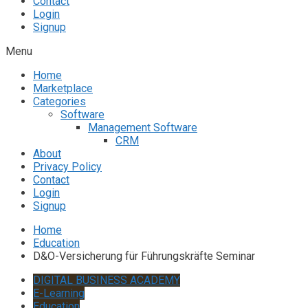
Contact
Login
Signup
Menu
Home
Marketplace
Categories
Software
Management Software
CRM
About
Privacy Policy
Contact
Login
Signup
Home
Education
D&O-Versicherung für Führungskräfte Seminar
DIGITAL BUSINESS ACADEMY
E-Learning
Education