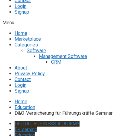
Contact
Login
Signup
Menu
Home
Marketplace
Categories
Software
Management Software
CRM
About
Privacy Policy
Contact
Login
Signup
Home
Education
D&O-Versicherung für Führungskräfte Seminar
DIGITAL BUSINESS ACADEMY
E-Learning
Education