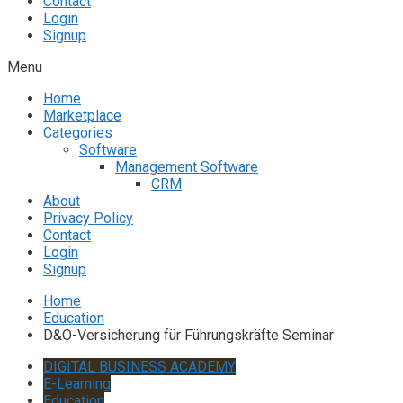
Contact
Login
Signup
Menu
Home
Marketplace
Categories
Software
Management Software
CRM
About
Privacy Policy
Contact
Login
Signup
Home
Education
D&O-Versicherung für Führungskräfte Seminar
DIGITAL BUSINESS ACADEMY
E-Learning
Education