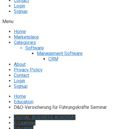
Contact
Login
Signup
Menu
Home
Marketplace
Categories
Software
Management Software
CRM
About
Privacy Policy
Contact
Login
Signup
Home
Education
D&O-Versicherung für Führungskräfte Seminar
DIGITAL BUSINESS ACADEMY
E-Learning
Education