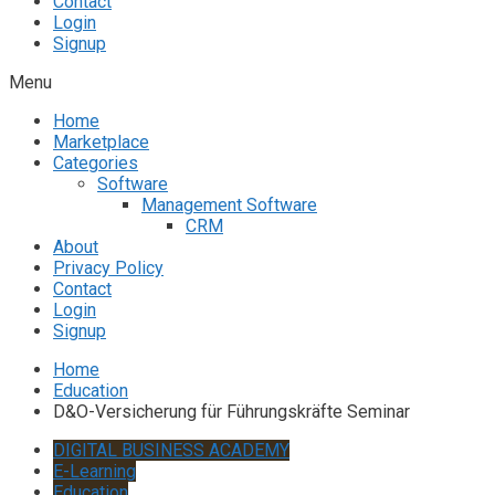
Contact
Login
Signup
Menu
Home
Marketplace
Categories
Software
Management Software
CRM
About
Privacy Policy
Contact
Login
Signup
Home
Education
D&O-Versicherung für Führungskräfte Seminar
DIGITAL BUSINESS ACADEMY
E-Learning
Education