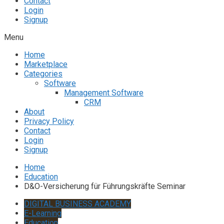
Contact
Login
Signup
Menu
Home
Marketplace
Categories
Software
Management Software
CRM
About
Privacy Policy
Contact
Login
Signup
Home
Education
D&O-Versicherung für Führungskräfte Seminar
DIGITAL BUSINESS ACADEMY
E-Learning
Education