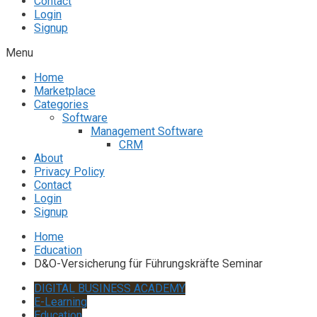
Contact
Login
Signup
Menu
Home
Marketplace
Categories
Software
Management Software
CRM
About
Privacy Policy
Contact
Login
Signup
Home
Education
D&O-Versicherung für Führungskräfte Seminar
DIGITAL BUSINESS ACADEMY
E-Learning
Education