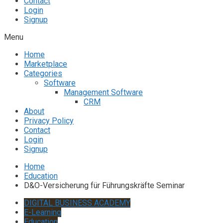
Contact
Login
Signup
Menu
Home
Marketplace
Categories
Software
Management Software
CRM
About
Privacy Policy
Contact
Login
Signup
Home
Education
D&O-Versicherung für Führungskräfte Seminar
DIGITAL BUSINESS ACADEMY
E-Learning
Education