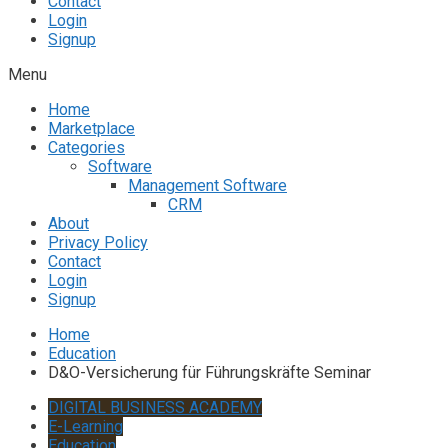
Contact
Login
Signup
Menu
Home
Marketplace
Categories
Software
Management Software
CRM
About
Privacy Policy
Contact
Login
Signup
Home
Education
D&O-Versicherung für Führungskräfte Seminar
DIGITAL BUSINESS ACADEMY
E-Learning
Education