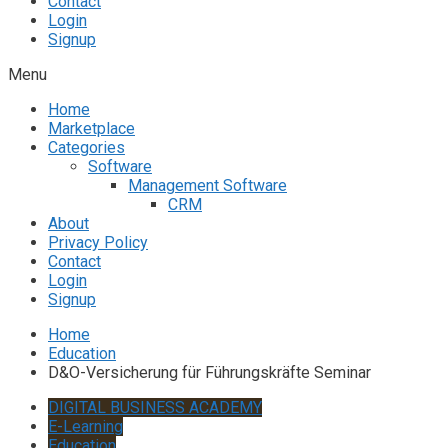
Contact
Login
Signup
Menu
Home
Marketplace
Categories
Software
Management Software
CRM
About
Privacy Policy
Contact
Login
Signup
Home
Education
D&O-Versicherung für Führungskräfte Seminar
DIGITAL BUSINESS ACADEMY
E-Learning
Education