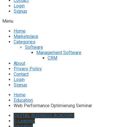
Contact
Login
Signup
Menu
Home
Marketplace
Categories
Software
Management Software
CRM
About
Privacy Policy
Contact
Login
Signup
Home
Education
Web Performance Optimierung Seminar
DIGITAL BUSINESS ACADEMY
E-Learning
Education