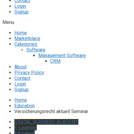
Contact
Login
Signup
Menu
Home
Marketplace
Categories
Software
Management Software
CRM
About
Privacy Policy
Contact
Login
Signup
Home
Education
Versicherungsrecht aktuell Seminar
DIGITAL BUSINESS ACADEMY
E-Learning
Education