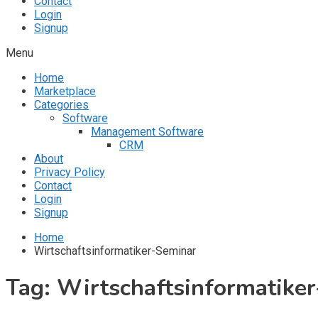
Contact
Login
Signup
Menu
Home
Marketplace
Categories
Software
Management Software
CRM
About
Privacy Policy
Contact
Login
Signup
Home
Wirtschaftsinformatiker-Seminar
Tag:
Wirtschaftsinformatike