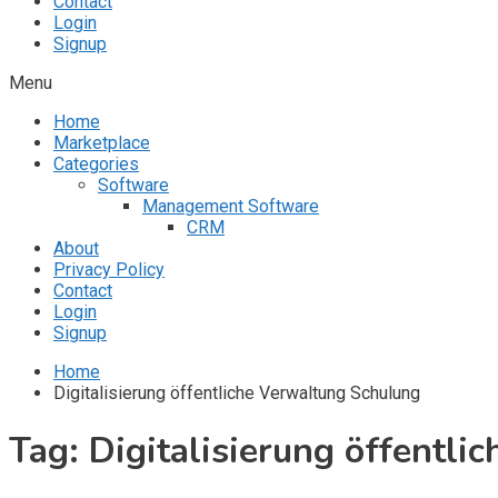
Contact
Login
Signup
Menu
Home
Marketplace
Categories
Software
Management Software
CRM
About
Privacy Policy
Contact
Login
Signup
Home
Digitalisierung öffentliche Verwaltung Schulung
Tag:
Digitalisierung öffentl