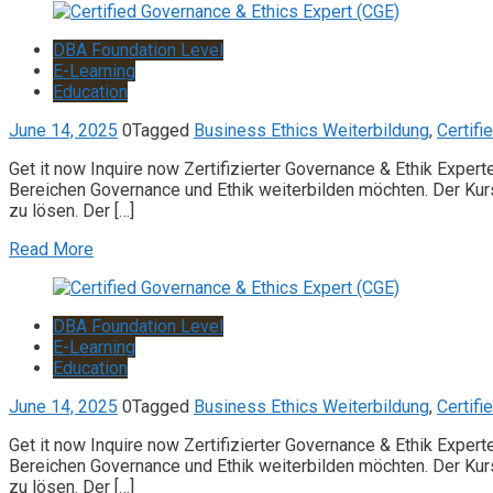
DBA Foundation Level
E-Learning
Education
June 14, 2025
0
Tagged
Business Ethics Weiterbildung
,
Certifi
Get it now Inquire now Zertifizierter Governance & Ethik Expert
Bereichen Governance und Ethik weiterbilden möchten. Der Kur
zu lösen. Der […]
Read More
DBA Foundation Level
E-Learning
Education
June 14, 2025
0
Tagged
Business Ethics Weiterbildung
,
Certifi
Get it now Inquire now Zertifizierter Governance & Ethik Expert
Bereichen Governance und Ethik weiterbilden möchten. Der Kur
zu lösen. Der […]