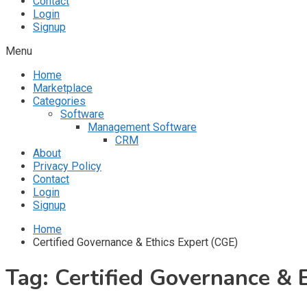
Contact
Login
Signup
Menu
Home
Marketplace
Categories
Software
Management Software
CRM
About
Privacy Policy
Contact
Login
Signup
Home
Certified Governance & Ethics Expert (CGE)
Tag:
Certified Governance & 