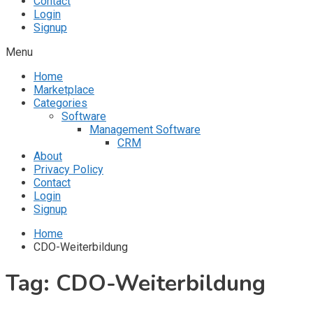
Contact
Login
Signup
Menu
Home
Marketplace
Categories
Software
Management Software
CRM
About
Privacy Policy
Contact
Login
Signup
Home
CDO-Weiterbildung
Tag:
CDO-Weiterbildung