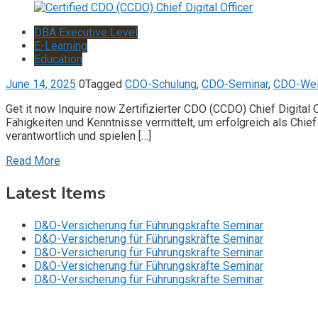
DBA Executive Level
E-Learning
Education
June 14, 2025
0
Tagged
CDO-Schulung
,
CDO-Seminar
,
CDO-Wei
Get it now Inquire now Zertifizierter CDO (CCDO) Chief Digital 
Fähigkeiten und Kenntnisse vermittelt, um erfolgreich als Chief
verantwortlich und spielen […]
Read More
Latest Items
D&O-Versicherung für Führungskräfte Seminar
D&O-Versicherung für Führungskräfte Seminar
D&O-Versicherung für Führungskräfte Seminar
D&O-Versicherung für Führungskräfte Seminar
D&O-Versicherung für Führungskräfte Seminar