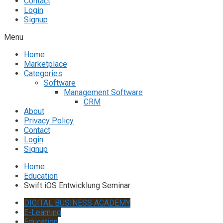
Contact
Login
Signup
Menu
Home
Marketplace
Categories
Software
Management Software
CRM
About
Privacy Policy
Contact
Login
Signup
Home
Education
Swift iOS Entwicklung Seminar
DIGITAL BUSINESS ACADEMY
E-Learning
Education