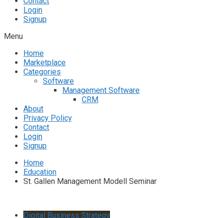
Contact
Login
Signup
Menu
Home
Marketplace
Categories
Software
Management Software
CRM
About
Privacy Policy
Contact
Login
Signup
Home
Education
St. Gallen Management Modell Seminar
Digital Business Strategy