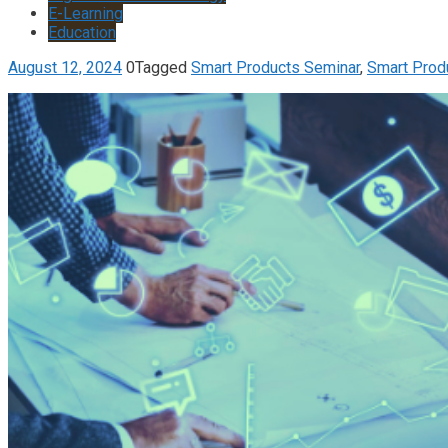
E-Learning
Education
August 12, 2024
0
Tagged
Smart Products Seminar
,
Smart Prod