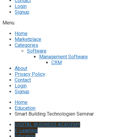
Contact
Login
Signup
Menu
Home
Marketplace
Categories
Software
Management Software
CRM
About
Privacy Policy
Contact
Login
Signup
Home
Education
Smart Building Technologien Seminar
DIGITAL BUSINESS ACADEMY
E-Learning
Education