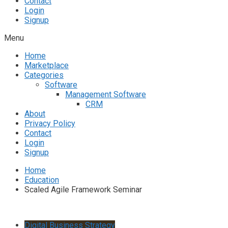
Contact
Login
Signup
Menu
Home
Marketplace
Categories
Software
Management Software
CRM
About
Privacy Policy
Contact
Login
Signup
Home
Education
Scaled Agile Framework Seminar
Digital Business Strategy