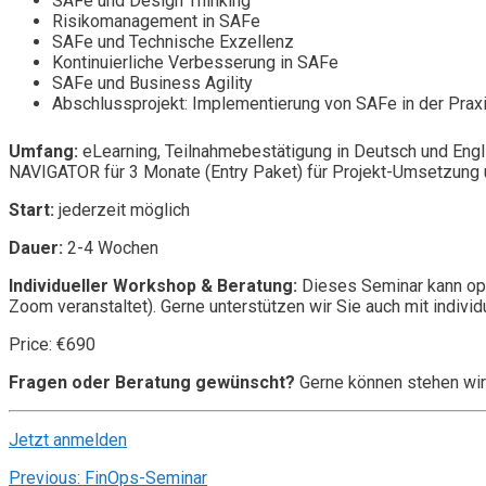
SAFe und Design Thinking
Risikomanagement in SAFe
SAFe und Technische Exzellenz
Kontinuierliche Verbesserung in SAFe
SAFe und Business Agility
Abschlussprojekt: Implementierung von SAFe in der Prax
Umfang:
eLearning, Teilnahmebestätigung in Deutsch und Engl
NAVIGATOR für 3 Monate (Entry Paket) für Projekt-Umsetzung u
Start:
jederzeit möglich
Dauer:
2-4 Wochen
Individueller Workshop & Beratung:
Dieses Seminar kann opt
Zoom veranstaltet). Gerne unterstützen wir Sie auch mit individ
Price: €690
Fragen oder Beratung gewünscht?
Gerne können stehen wir
Jetzt anmelden
Post
Previous:
FinOps-Seminar