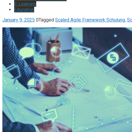
E-Learning
Education
January 9, 2025
0
Tagged
Scaled Agile Framework Schulung
,
Sc