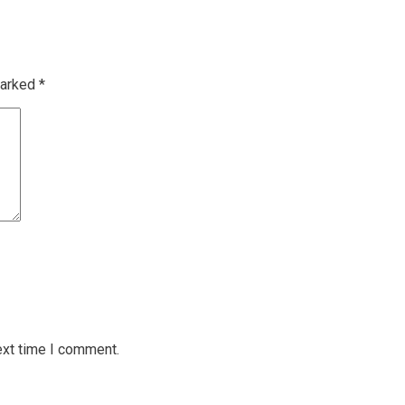
marked
*
ext time I comment.