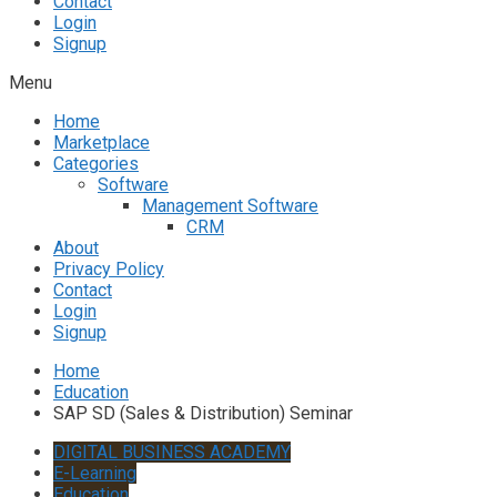
Contact
Login
Signup
Menu
Home
Marketplace
Categories
Software
Management Software
CRM
About
Privacy Policy
Contact
Login
Signup
Home
Education
SAP SD (Sales & Distribution) Seminar
DIGITAL BUSINESS ACADEMY
E-Learning
Education