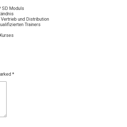
P SD Moduls
tändnis
Vertrieb und Distribution
alifizierten Trainers
 Kurses
marked
*