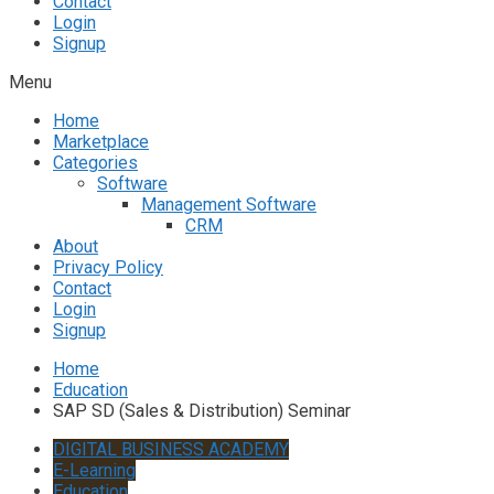
Contact
Login
Signup
Menu
Home
Marketplace
Categories
Software
Management Software
CRM
About
Privacy Policy
Contact
Login
Signup
Home
Education
SAP SD (Sales & Distribution) Seminar
DIGITAL BUSINESS ACADEMY
E-Learning
Education