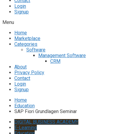
Contact
Login
Signup
Menu
Home
Marketplace
Categories
Software
Management Software
CRM
About
Privacy Policy
Contact
Login
Signup
Home
Education
SAP Fiori Grundlagen Seminar
DIGITAL BUSINESS ACADEMY
E-Learning
Education