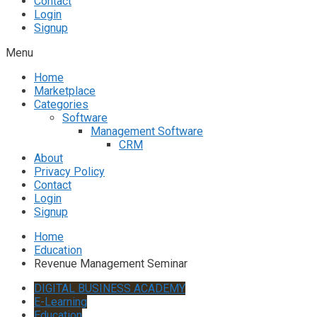
Contact
Login
Signup
Menu
Home
Marketplace
Categories
Software
Management Software
CRM
About
Privacy Policy
Contact
Login
Signup
Home
Education
Revenue Management Seminar
DIGITAL BUSINESS ACADEMY
E-Learning
Education