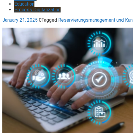
Education
Process Digitalization
January 21, 2025
0
Tagged
Reservierungsmanagement und Kund