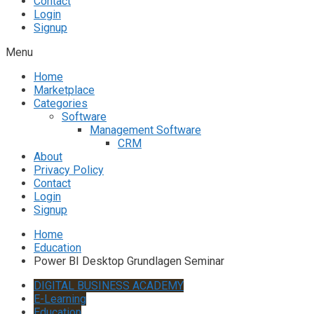
Contact
Login
Signup
Menu
Home
Marketplace
Categories
Software
Management Software
CRM
About
Privacy Policy
Contact
Login
Signup
Home
Education
Power BI Desktop Grundlagen Seminar
DIGITAL BUSINESS ACADEMY
E-Learning
Education