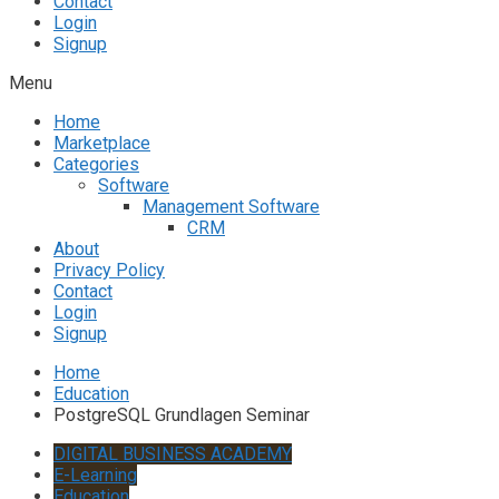
Contact
Login
Signup
Menu
Home
Marketplace
Categories
Software
Management Software
CRM
About
Privacy Policy
Contact
Login
Signup
Home
Education
PostgreSQL Grundlagen Seminar
DIGITAL BUSINESS ACADEMY
E-Learning
Education