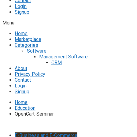
Contact
Login
Signup
Menu
Home
Marketplace
Categories
Software
Management Software
CRM
About
Privacy Policy
Contact
Login
Signup
Home
Education
OpenCart-Seminar
E-Business and E-Commerce