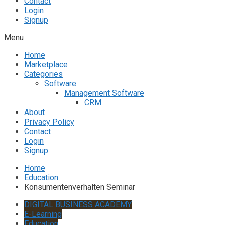
Contact
Login
Signup
Menu
Home
Marketplace
Categories
Software
Management Software
CRM
About
Privacy Policy
Contact
Login
Signup
Home
Education
Konsumentenverhalten Seminar
DIGITAL BUSINESS ACADEMY
E-Learning
Education