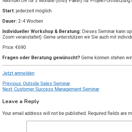
NAVIGATOR für 3 Monate (Entry Paket) für Projekt-Umsetzung u
Start:
jederzeit möglich
Dauer:
2-4 Wochen
Individueller Workshop & Beratung:
Dieses Seminar kann opt
Zoom veranstaltet). Gerne unterstützen wir Sie auch mit individ
Price: €690
Fragen oder Beratung gewünscht?
Gerne können stehen wir
Jetzt anmelden
Post
Previous:
Outside Sales Seminar
Next:
Customer Success Management Seminar
navigation
Leave a Reply
Your email address will not be published.
Required fields are 