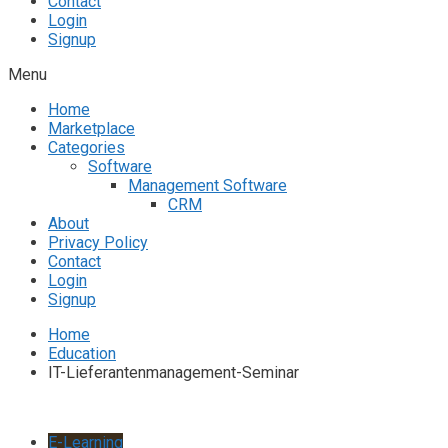
Contact
Login
Signup
Menu
Home
Marketplace
Categories
Software
Management Software
CRM
About
Privacy Policy
Contact
Login
Signup
Home
Education
IT-Lieferantenmanagement-Seminar
E-Learning