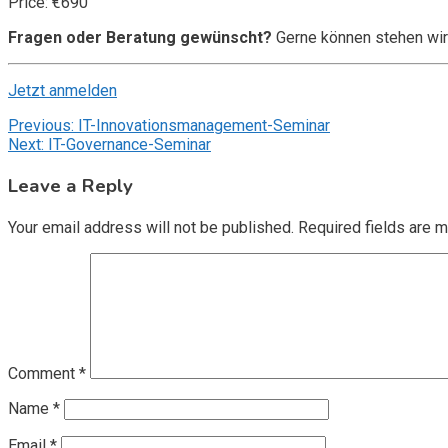
Price: €690
Fragen oder Beratung gewünscht?
Gerne können stehen wir
Jetzt anmelden
Post
Previous:
IT-Innovationsmanagement-Seminar
Next:
IT-Governance-Seminar
navigation
Leave a Reply
Your email address will not be published.
Required fields are 
Comment
*
Name
*
Email
*