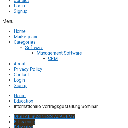
Contact
Login
Signup
Menu
Home
Marketplace
Categories
Software
Management Software
CRM
About
Privacy Policy
Contact
Login
Signup
Home
Education
Internationale Vertragsgestaltung Seminar
DIGITAL BUSINESS ACADEMY
E-Learning
Education