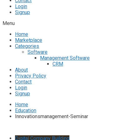
Contact
Login
Signup
Menu
Home
Marketplace
Categories
Software
Management Software
CRM
About
Privacy Policy
Contact
Login
Signup
Home
Education
Innovationsmanagement-Seminar
Digital Company Building