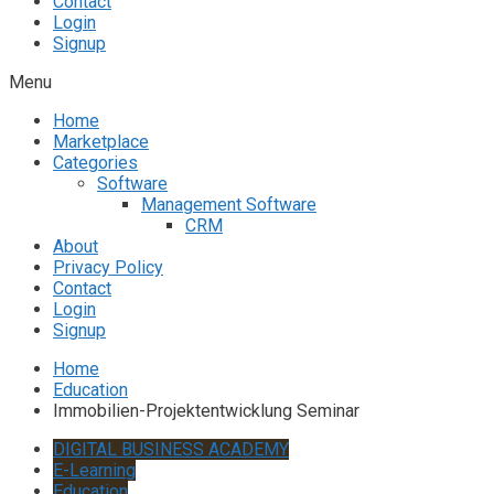
Contact
Login
Signup
Menu
Home
Marketplace
Categories
Software
Management Software
CRM
About
Privacy Policy
Contact
Login
Signup
Home
Education
Immobilien-Projektentwicklung Seminar
DIGITAL BUSINESS ACADEMY
E-Learning
Education