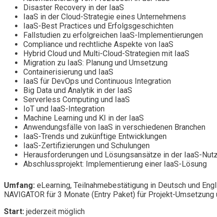
Disaster Recovery in der IaaS
IaaS in der Cloud-Strategie eines Unternehmens
IaaS-Best Practices und Erfolgsgeschichten
Fallstudien zu erfolgreichen IaaS-Implementierungen
Compliance und rechtliche Aspekte von IaaS
Hybrid Cloud und Multi-Cloud-Strategien mit IaaS
Migration zu IaaS: Planung und Umsetzung
Containerisierung und IaaS
IaaS für DevOps und Continuous Integration
Big Data und Analytik in der IaaS
Serverless Computing und IaaS
IoT und IaaS-Integration
Machine Learning und KI in der IaaS
Anwendungsfälle von IaaS in verschiedenen Branchen
IaaS-Trends und zukünftige Entwicklungen
IaaS-Zertifizierungen und Schulungen
Herausforderungen und Lösungsansätze in der IaaS-Nut
Abschlussprojekt: Implementierung einer IaaS-Lösung
Umfang:
eLearning, Teilnahmebestätigung in Deutsch und Engl
NAVIGATOR für 3 Monate (Entry Paket) für Projekt-Umsetzung u
Start:
jederzeit möglich