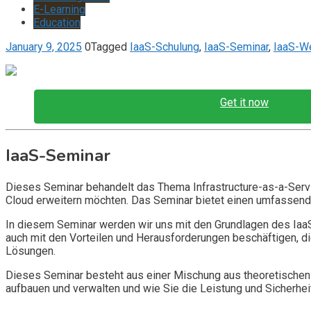
E-Learning
Education
January 9, 2025
0
Tagged
IaaS-Schulung
,
IaaS-Seminar
,
IaaS-We
Get it now
IaaS-Seminar
Dieses Seminar behandelt das Thema Infrastructure-as-a-Service 
Cloud erweitern möchten. Das Seminar bietet einen umfassenden 
In diesem Seminar werden wir uns mit den Grundlagen des Iaa
auch mit den Vorteilen und Herausforderungen beschäftigen, d
Lösungen.
Dieses Seminar besteht aus einer Mischung aus theoretischen
aufbauen und verwalten und wie Sie die Leistung und Sicherheit