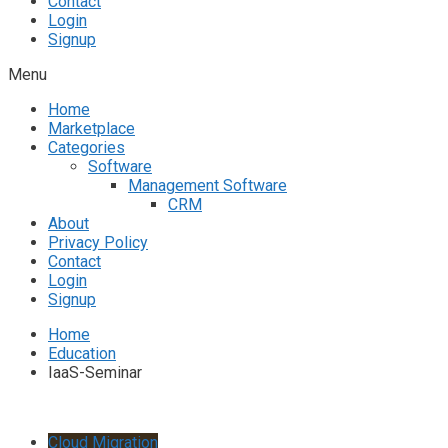
Contact
Login
Signup
Menu
Home
Marketplace
Categories
Software
Management Software
CRM
About
Privacy Policy
Contact
Login
Signup
Home
Education
IaaS-Seminar
Cloud Migration