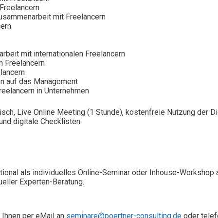
 Freelancern
Zusammenarbeit mit Freelancern
cern
beit mit internationalen Freelancern
on Freelancern
elancern
gen auf das Management
 Freelancern in Unternehmen
isch, Live Online Meeting (1 Stunde), kostenfreie Nutzung der 
nd digitale Checklisten.
ional als individuelles Online-Seminar oder Inhouse-Workshop 
ueller Experten-Beratung.
 Ihnen per eMail an
seminare@poertner-consulting.de
oder telef