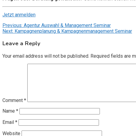
Jetzt anmelden
Post
Previous:
Agentur Auswahl & Management Seminar
Next:
Kampagnenplanung & Kampagnenmanagement Seminar
navigation
Leave a Reply
Your email address will not be published.
Required fields are 
Comment
*
Name
*
Email
*
Website