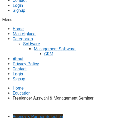
Contact
Login
Signup
Menu
Home
Marketplace
Categories
Software
Management Software
CRM
About
Privacy Policy
Contact
Login
Signup
Home
Education
Freelancer Auswahl & Management Seminar
Agency & Partner Selection