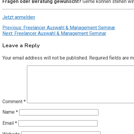
Fragen oder Beratung gewünscht?
Gerne können stehen wir
Jetzt anmelden
Post
Previous:
Freelancer Auswahl & Management Seminar
Next:
Freelancer Auswahl & Management Seminar
navigation
Leave a Reply
Your email address will not be published.
Required fields are 
Comment
*
Name
*
Email
*