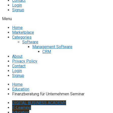
Contact
Login
Signup
Menu
Home
Marketplace
Categories
Software
Management Software
CRM
About
Privacy Policy
Contact
Login
Signup
Home
Education
Finanzberatung für Unternehmen Seminar
DIGITAL BUSINESS ACADEMY
E-Learning
Education