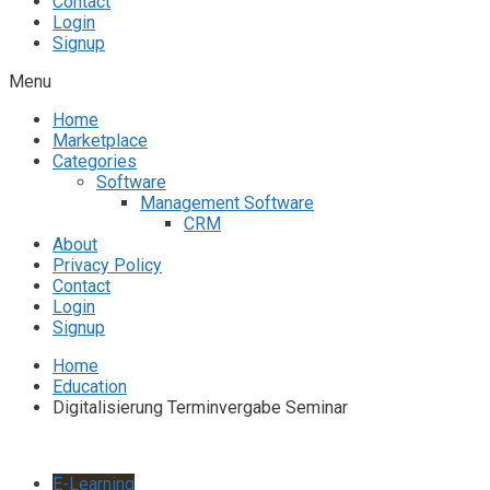
Contact
Login
Signup
Menu
Home
Marketplace
Categories
Software
Management Software
CRM
About
Privacy Policy
Contact
Login
Signup
Home
Education
Digitalisierung Terminvergabe Seminar
E-Learning