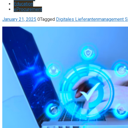
Education
eProcurement
January 21, 2025
0
Tagged
Digitales Lieferantenmanagement S